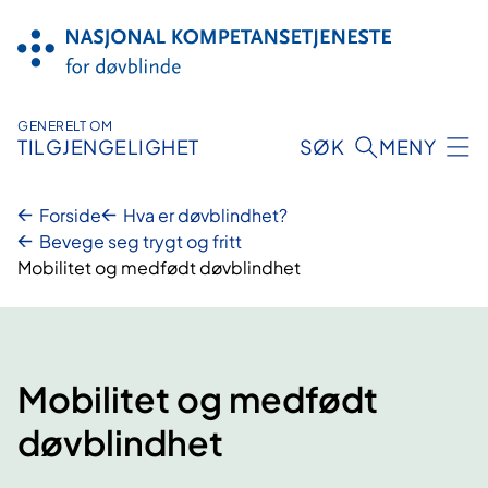
Hopp
til
innhold
GENERELT OM
TILGJENGELIGHET
SØK
MENY
Forside
Hva er døvblindhet?
Bevege seg trygt og fritt
Mobilitet og medfødt døvblindhet
Mobilitet og medfødt
døvblindhet