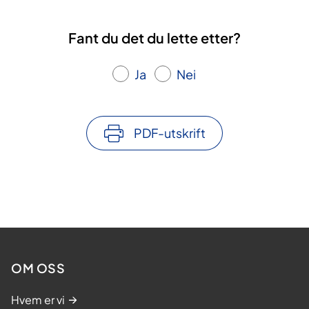
Fant du det du lette etter?
Ja
Nei
PDF-utskrift
OM OSS
Hvem er vi