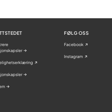
TTSTEDET
FØLG OSS
trere
Facebook
sjonskapsler
Instagram
elighetserklæring
sjonskapsler
ern