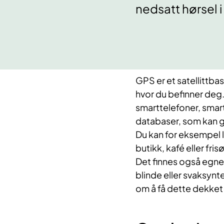
nedsatt hørsel i
GPS er et satellittba
hvor du befinner deg.
smarttelefoner, smartk
databaser, som kan g
Du kan for eksempel 
butikk, kafé eller fris
Det finnes også egne
blinde eller svaksyn
om å få dette dekket