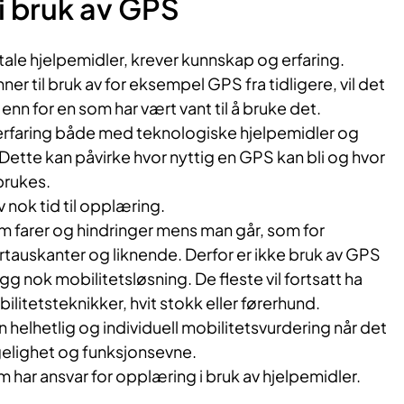
i bruk av GPS
tale hjelpemidler, krever kunnskap og erfaring.
r til bruk av for eksempel GPS fra tidligere, vil det
nn for en som har vært vant til å bruke det.
rfaring både med teknologiske hjelpemidler og
ette kan påvirke hvor nyttig en GPS kan bli og hvor
brukes.
av nok tid til opplæring.
m farer og hindringer mens man går, som for
tauskanter og liknende. Derfor er ikke bruk av GPS
gg nok mobilitetsløsning. De fleste vil fortsatt ha
ilitetsteknikker, hvit stokk eller førerhund.
en helhetlig og individuell mobilitetsvurdering når det
elighet og funksjonsevne.
har ansvar for opplæring i bruk av hjelpemidler.