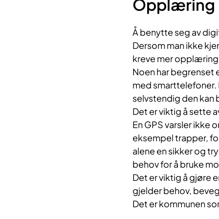
Opplæring 
Å benytte seg av digi
Dersom man ikke kjenne
kreve mer opplæring e
Noen har begrenset e
med smarttelefoner. D
selvstendig den kan 
Det er viktig å sette 
En GPS varsler ikke o
eksempel trapper, for
alene en sikker og try
behov for å bruke mob
Det er viktig å gjøre 
gjelder behov, beveg
Det er kommunen som 