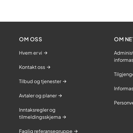
OM OSS
OM NE
Hvem er vi
Adminis
informa
Kontakt oss
Tilgjeng
Tilbud og tjenester
Informa
Avtaler og planer
Personv
Inntaksregler og
tilmeldingsskjema
Faglig referansegruppe