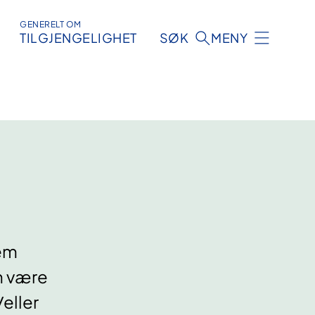
GENERELT OM
TILGJENGELIGHET
SØK
MENY
tem
an være
eller