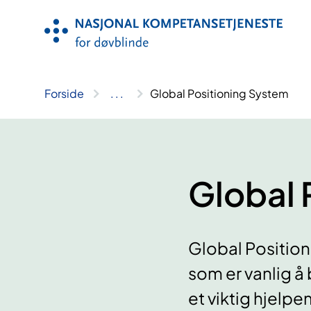
Hopp
til
innhold
Forside
..
.
Global Positioning System
Global 
Global Position
som er vanlig å 
et viktig hjelp