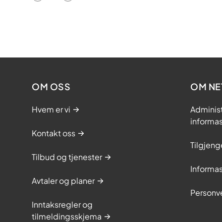
OM OSS
OM NE
Hvem er vi
Adminis
informa
Kontakt oss
Tilgjeng
Tilbud og tjenester
Informa
Avtaler og planer
Personv
Inntaksregler og
tilmeldingsskjema