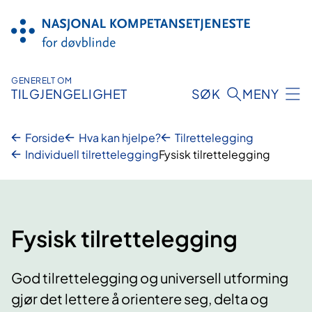
Hopp
til
innhold
GENERELT OM
TILGJENGELIGHET
SØK
MENY
Forside
Hva kan hjelpe?
Tilrettelegging
Individuell tilrettelegging
Fysisk tilrettelegging
Fysisk tilrettelegging
God tilrettelegging og universell utforming
gjør det lettere å orientere seg, delta og