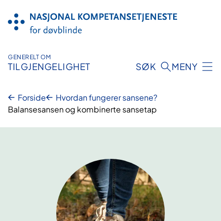
Hopp
til
innhold
GENERELT OM
TILGJENGELIGHET
SØK
MENY
Forside
Hvordan fungerer sansene?
Balansesansen og kombinerte sansetap