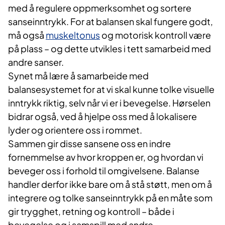
med å regulere oppmerksomhet og sortere
sanseinntrykk. For at balansen skal fungere godt,
må også
muskeltonus
og motorisk kontroll være
på plass – og dette utvikles i tett samarbeid med
andre sanser.
Synet må lære å samarbeide med
balansesystemet for at vi skal kunne tolke visuelle
inntrykk riktig, selv når vi er i bevegelse. Hørselen
bidrar også, ved å hjelpe oss med å lokalisere
lyder og orientere oss i rommet.
Sammen gir disse sansene oss en indre
fornemmelse av hvor kroppen er, og hvordan vi
beveger oss i forhold til omgivelsene. Balanse
handler derfor ikke bare om å stå støtt, men om å
integrere og tolke sanseinntrykk på en måte som
gir trygghet, retning og kontroll – både i
bevegelse og i samspill med andre.